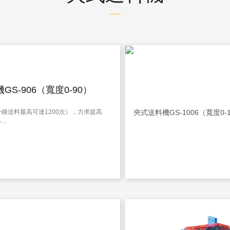
GS-906（寬度0-90）
鍾送料最高可達1200次），力求提高
..