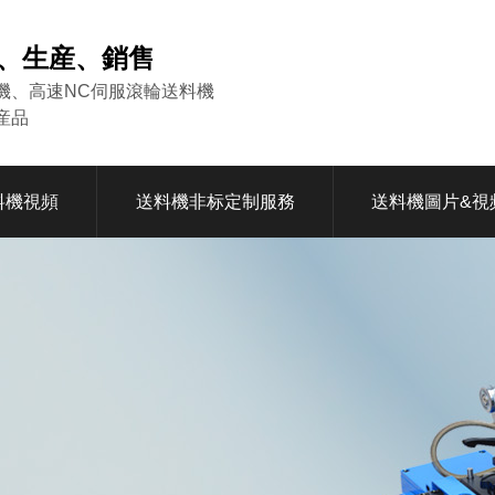
發、生産、銷售
機、高速NC伺服滾輪送料機
産品
料機視頻
送料機非标定制服務
送料機圖片&視