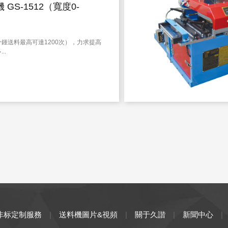
GS-1512（寬度0-
鍾送料最高可達1200次），力求提高
..
非标定制服務
|
送料機圖片&視頻
|
關于久諧
|
新聞中心
|