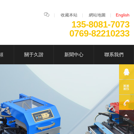

|
收藏本站
|
網站地圖
|
English
135-8081-7073
0769-82210233
頻
關于久諧
新聞中心
聯系我們
135-
8081-