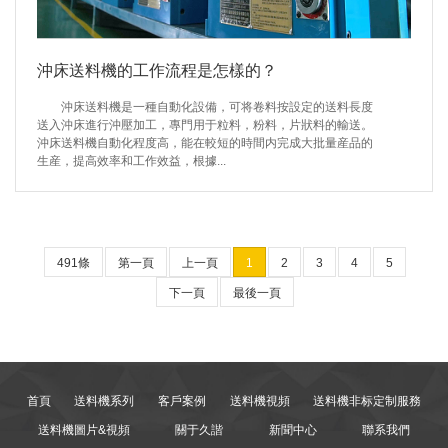
沖床送料機的工作流程是怎樣的？
沖床送料機是一種自動化設備，可将卷料按設定的送料長度
送入沖床進行沖壓加工，專門用于粒料，粉料，片狀料的輸送。
沖床送料機自動化程度高，能在較短的時間内完成大批量産品的
生産，提高效率和工作效益，根據...
491條
第一頁
上一頁
1
2
3
4
5
下一頁
最後一頁
首頁
送料機系列
客戶案例
送料機視頻
送料機非标定制服務
送料機圖片&視頻
關于久諧
新聞中心
聯系我們