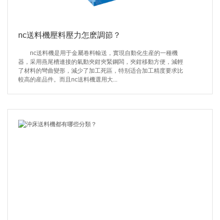
nc送料機壓料壓力怎麽調節？
nc送料機是用于金屬卷料輸送，實現自動化生産的一種機
器，采用燕尾槽連接的氣動夾鉗夾緊鋼闆，夾鉗移動方便，減輕
了材料的彎曲變形，減少了加工死區，特别适合加工精度要求比
較高的産品件。而且nc送料機選用大...