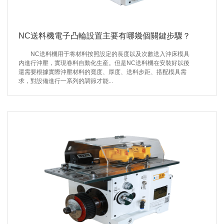
NC送料機電子凸輪設置主要有哪幾個關鍵步驟？
NC送料機用于将材料按照設定的長度以及次數送入沖床模具
内進行沖壓，實現卷料自動化生産。但是NC送料機在安裝好以後
還需要根據實際沖壓材料的寬度、厚度、送料步距、搭配模具需
求，對設備進行一系列的調節才能...