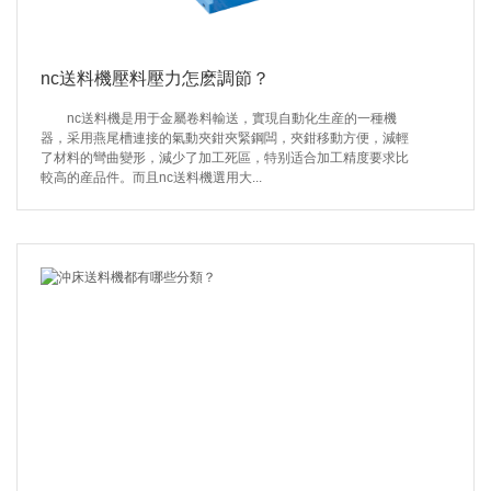
nc送料機壓料壓力怎麽調節？
nc送料機是用于金屬卷料輸送，實現自動化生産的一種機
器，采用燕尾槽連接的氣動夾鉗夾緊鋼闆，夾鉗移動方便，減輕
了材料的彎曲變形，減少了加工死區，特别适合加工精度要求比
較高的産品件。而且nc送料機選用大...