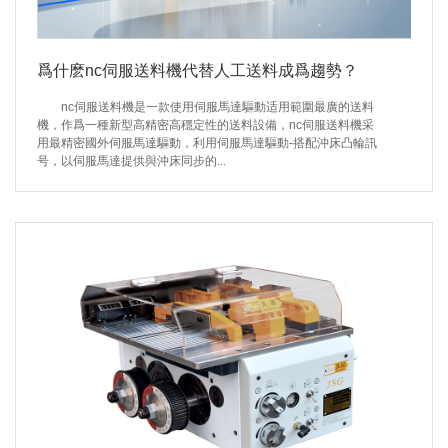
爲什麽nc伺服送料機代替人工送料成爲趨勢？
nc伺服送料機是一款使用伺服馬達驅動适用範圍最廣的送料
機，作爲一種新型高精密高穩定性的送料設備，nc伺服送料機采
用最精密國外伺服馬達驅動，利用伺服馬達驅動-搭配沖床凸輪訊
号，以伺服馬達提供與沖床同步的...