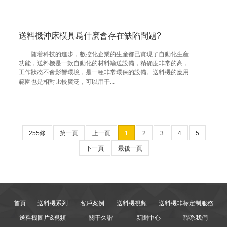
送料機沖床模具爲什麽會存在缺陷問題?
随着科技的進步，數控化企業的生産都已實現了自動化生産
功能，送料機是一款自動化的材料輸送設備，精确度非常的高，
工作狀态不會影響環境，是一種非常環保的設備。送料機的應用
範圍也是相對比較廣泛，可以用于...
255條
第一頁
上一頁
1
2
3
4
5
下一頁
最後一頁
首頁
送料機系列
客戶案例
送料機視頻
送料機非标定制服務
送料機圖片&視頻
關于久諧
新聞中心
聯系我們