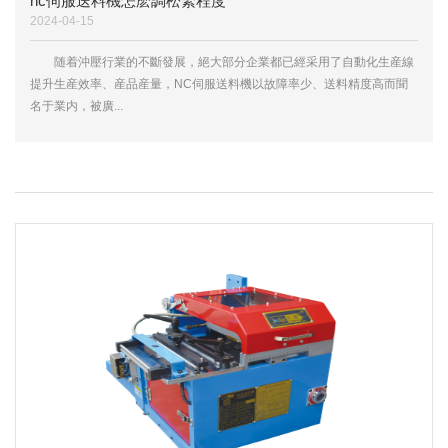
nc伺服送料機怎麽調松緊程度
2024-04-15
随着沖壓行業的不斷發展，絕大部分企業都已經采用了自動化生産線
提升生産效率、産品産量，NC伺服送料機以故障率少、送料精度高而聞
名于業内，被廣...