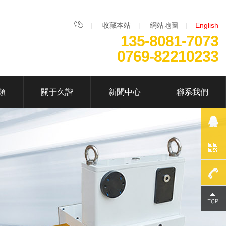

|
收藏本站
|
網站地圖
|
English
135-8081-7073
0769-82210233
頻
關于久諧
新聞中心
聯系我們
135-
8081-