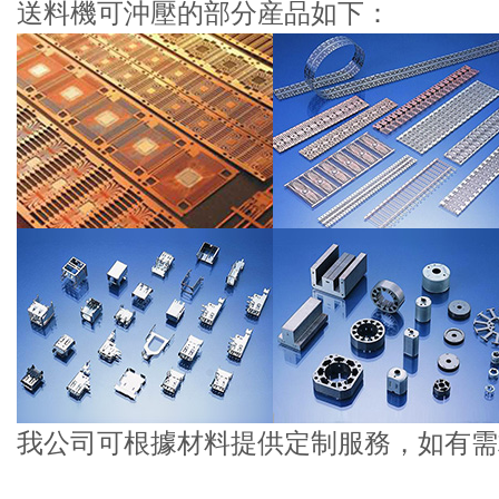
送料機可沖壓的部分産品如下：
我公司可根據材料提供定制服務，如有需求，