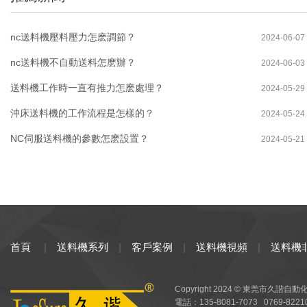
nc送料機壓料壓力怎麽調節？
2024-06-07
nc送料機不自動送料怎麽辦？
2024-06-03
送料機工作時一直有推力怎麽處理？
2024-05-29
沖床送料機的工作流程是怎樣的？
2024-05-24
NC伺服送料機的參數怎麽設置？
2024-05-21
首頁
|
送料機系列
|
客戶案例
|
送料機視頻
|
送料機
Copyright 2024 © 東莞市久
電話：135-8081-7073 0769-822