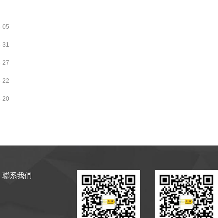
-05
-31
-27
-22
-20
聯系我們