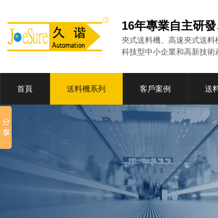
16年專業自主研
夾式送料機、高速夾式送料
科技型中小企業和高新技術
首頁
送料機系列
客戶案例
送