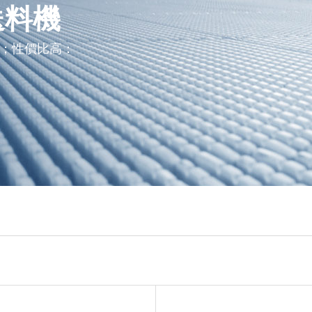
送料機
；性價比高：